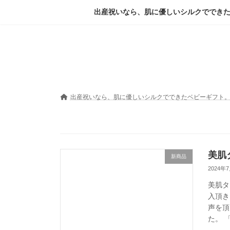
コ
ナ
出産祝いなら、肌に優しいシルクででき
ン
ビ
テ
ゲ
ン
ー
ツ
シ
へ
ョ
ス
ン
キ
に
ッ
移
出産祝いなら、肌に優しいシルクでできたベビーギフト
プ
動
美肌
新商品
2024年
美肌タ
入頂き
声を頂
た。 