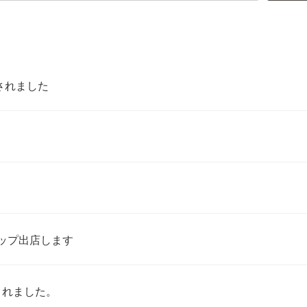
されました
アップ出店します
載されました。